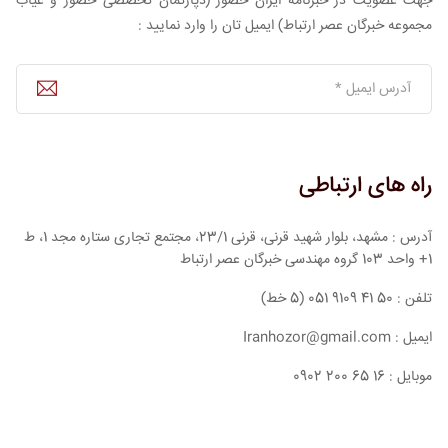
جهت عضویت در خبرنامه ایران حضور (دپارتمان تخصصی حضور و غیاب
مجموعه خبرگان عصر ارتباط) ایمیل تان را وارد نمایید :
راه های ارتباطی
آدرس : مشهد، بلوار شهید قرنی، قرنی 23/1، مجتمع تجاری ستاره مجد 1، ط
1+ واحد 103 گروه مهندسی خبرگان عصر ارتباط
تلفن : 50 41 9109 051 (5 خط)
ایمیل : Iranhozor@gmail.com
موبایل : 16 65 200 0902