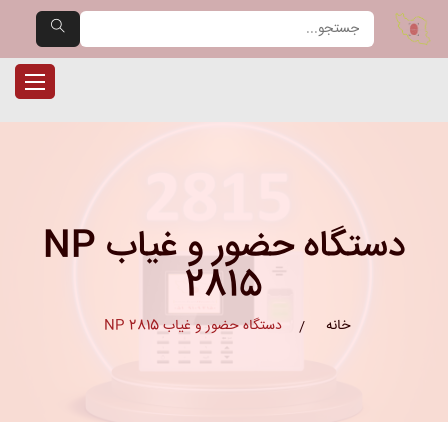
یران حضور — مرجع تخصصی دست
ناوبری را
دستگاه حضور و غیاب NP
2815
خانه
دستگاه حضور و غیاب NP 2815