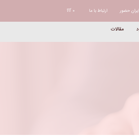
د
یران حضور
ارتباط با ما
0
د
مقالات