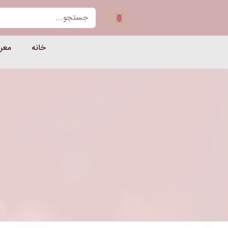
یران حضور — مرجع تخصصی دست
خانه
معر