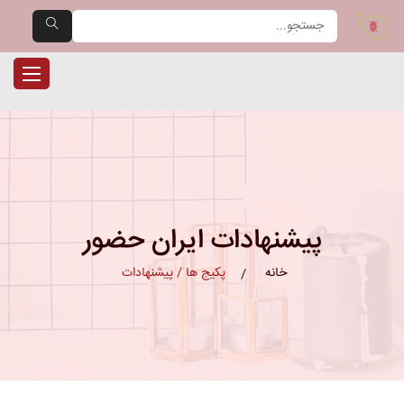
یران حضور — مرجع تخصصی دست
ناوبری را
پیشنهادات ایران حضور
خانه
پکیج ها / پیشنهادات