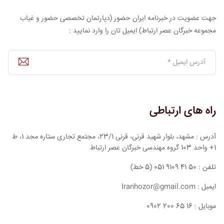
جهت عضویت در خبرنامه ایران حضور (دپارتمان تخصصی حضور و غیاب
مجموعه خبرگان عصر ارتباط) ایمیل تان را وارد نمایید :
راه های ارتباطی
آدرس : مشهد، بلوار شهید قرنی، قرنی 23/1، مجتمع تجاری ستاره مجد 1، ط
1+ واحد 103 گروه مهندسی خبرگان عصر ارتباط
تلفن : 50 41 9109 051 (5 خط)
ایمیل : Iranhozor@gmail.com
موبایل : 16 65 200 0902