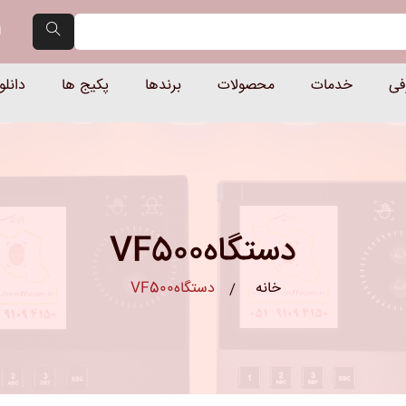
گاه حضور و غیاب و کنترل ترد
ا
فی
خدمات
محصولات
برندها
پکیج ها
دانلو
دستگاهVF500
خانه
دستگاهVF500