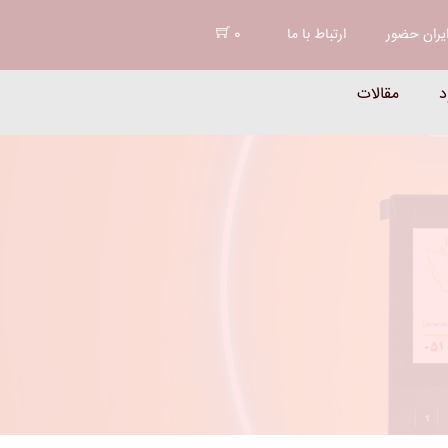
د
یران حضور
ارتباط با ما
0
د
مقالات