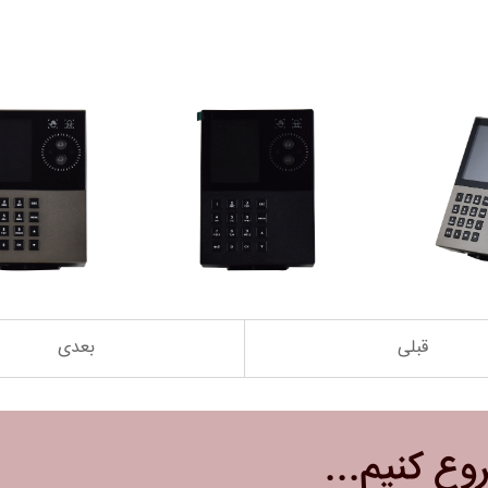
قبلی
بعدی
روع کنیم...