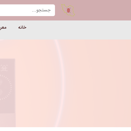
یران حضور — مرجع تخصصی دست
خانه
معر