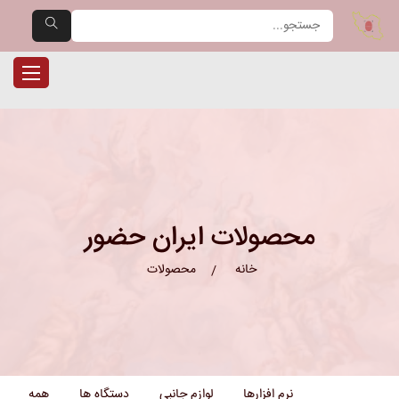
یران حضور — مرجع تخصصی دست
ناوبری را
محصولات ایران حضور
خانه
محصولات
نرم افزارها
لوازم جانبی
دستگاه ها
همه